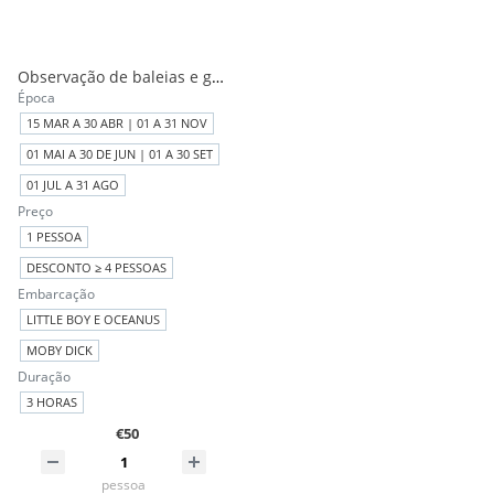
Observação de baleias e gofinhos
Época
15 MAR A 30 ABR | 01 A 31 NOV
01 MAI A 30 DE JUN | 01 A 30 SET
01 JUL A 31 AGO
Preço
1 PESSOA
DESCONTO ≥ 4 PESSOAS
Embarcação
LITTLE BOY E OCEANUS
MOBY DICK
Duração
3 HORAS
€50
pessoa