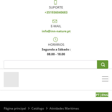
SUPORTE
+351936040683
E-MAIL
info@inn-nature.pt
HORÁRIOS
Segunda a Sábado :
08.00 - 18.00
PT
|
EN
G
Página principal
Catálogo
Atividades Maritimas