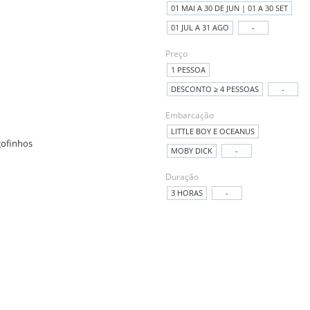
01 MAI A 30 DE JUN | 01 A 30 SET
01 JUL A 31 AGO
-
Preço
1 PESSOA
DESCONTO ≥ 4 PESSOAS
-
Embarcação
LITTLE BOY E OCEANUS
MOBY DICK
-
Duração
3 HORAS
-