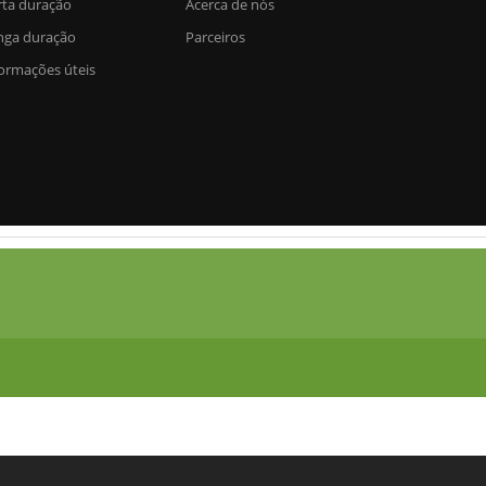
rta duração
Acerca de nós
nga duração
Parceiros
ormações úteis