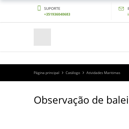
SUPORTE
+351936040683
Página principal
Catálogo
Atividades Maritimas
Observação de balei