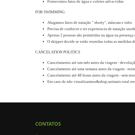
Fornecemos fatos de água e coletes salva-vidas
FOR SWIMMING:
Alugamos fatos de natação " shorty", máscara e tubo
Precisa de conhecer e ter experiencia de natação snor
Apenas 2 pessoas são permitidas na água na presença 
O skipper decide se estão reunidas todas as medidas
CANCELATION POLITICS
Cancelamento até um mês antes da viagem - devoluçã
Cancelamento até uma semana antes da viagem - reemb
Cancelamento até 48 horas antes da viagem - sem re
Em caso de não visualizarmos&nbsp;animais total re
CONTATOS