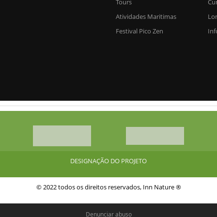
Tours
Cu
Atividades Maritimas
Lo
Festival Pico Zen
Inf
DESIGNAÇÃO DO PROJETO
© 2022 todos os direitos reservados, Inn Nature ®
Denunciar abuso