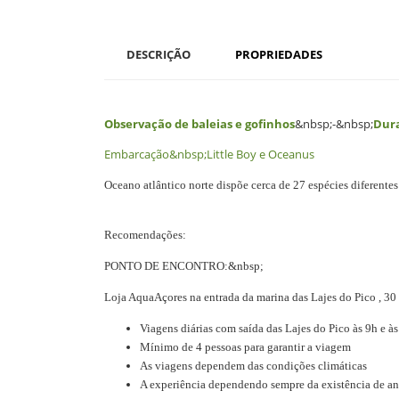
DESCRIÇÃO
PROPRIEDADES
Observação de baleias e gofinhos
&nbsp;-&nbsp;
Dura
Embarcação&nbsp;
Little Boy e Oceanus
Oceano atlântico norte dispõe cerca de 27 espécies diferente
Recomendações:
PONTO DE ENCONTRO:&nbsp;
Loja AquaAçores na entrada da marina das Lajes do Pico , 3
Viag
ens diárias com saída das Lajes do Pico às 9h e às
Mínimo de 4 pessoas para garantir a viagem
As viagens dependem das condições climáticas
A experiência dependendo sempre da existência de an