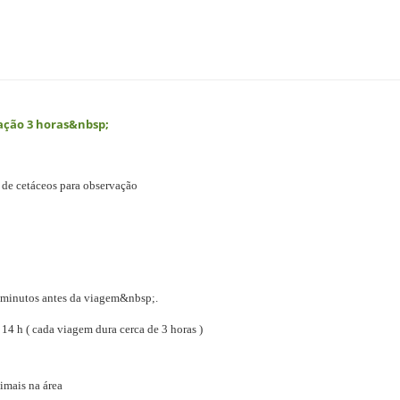
ção 3 horas&nbsp;
s de cetáceos para observação
0 minutos antes da viagem&nbsp;.
 14 h
( cada viagem dura cerca de 3 horas )
imais na área