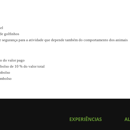
kel
de golfinhos
 de segurança para a atividade que depende também do comportamento dos animais
o do valor pago
olso de 10 % do valor total
embolso
embolso
EXPERIÊNCIAS
A