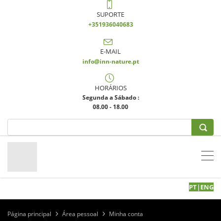
SUPORTE
+351936040683
E-MAIL
info@inn-nature.pt
HORÁRIOS
Segunda a Sábado :
08.00 - 18.00
PT
|
EN
G
Página principal
Área pessoal
Minha conta