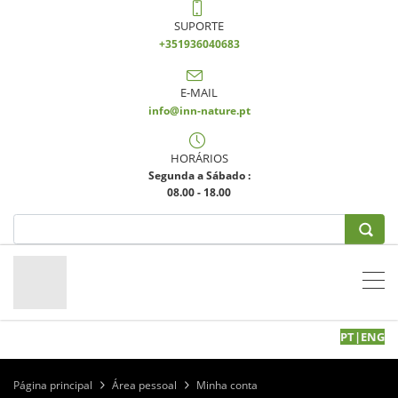
SUPORTE
+351936040683
E-MAIL
info@inn-nature.pt
HORÁRIOS
Segunda a Sábado :
08.00 - 18.00
PT
|
EN
G
Página principal
Área pessoal
Minha conta