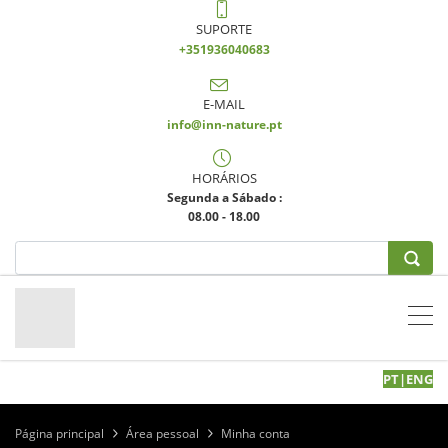
SUPORTE
+351936040683
E-MAIL
info@inn-nature.pt
HORÁRIOS
Segunda a Sábado :
08.00 - 18.00
PT
|
EN
G
Página principal
Área pessoal
Minha conta